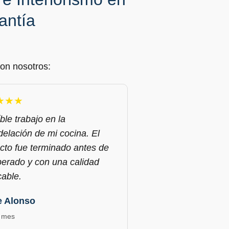
antía
on nosotros:
★★★
íble trabajo en la
elación de mi cocina. El
cto fue terminado antes de
perado y con una calidad
able.
e Alonso
 mes