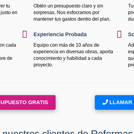
er tu
Obtén un presupuesto claro y sin
Tu
justo en
sorpresas. Nos esforzamos por
pr
mantener tus gastos dentro del plan.
du
Experiencia Probada
So
en cada
Equipo con más de 10 años de
Ad
experiencia en diversas obras, aporta
es
bre de
conocimiento y habilidad a cada
qu
proyecto.
pr
SUPUESTO GRATIS
LLAMAR A
 nuestros clientes de Reformas 