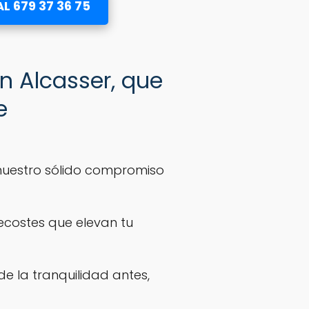
L 679 37 36 75
 Alcasser, que
e
nuestro sólido compromiso
recostes que elevan tu
e la tranquilidad antes,