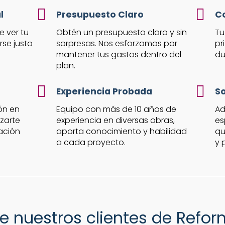
l
Presupuesto Claro
C
 ver tu
Obtén un presupuesto claro y sin
Tu
se justo
sorpresas. Nos esforzamos por
pr
mantener tus gastos dentro del
du
plan.
Experiencia Probada
So
ón en
Equipo con más de 10 años de
Ad
zarte
experiencia en diversas obras,
es
ación
aporta conocimiento y habilidad
qu
a cada proyecto.
y 
e nuestros clientes de Refo